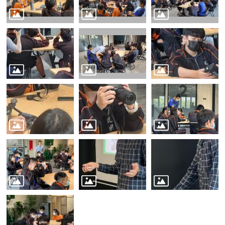
源
主
題
專
區
便
民
服
務
公
開
資
訊
網
站
導
覽