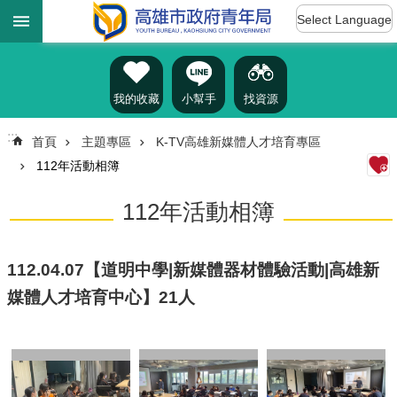
:::
跳到主要內容區塊
Select Language
進
階
搜
尋
我的收藏
小幫手
找資源
:::
首頁
主題專區
K-TV高雄新媒體人才培育專區
112年活動相簿
認
識
112年活動相簿
我
們
訊
112.04.07【道明中學|新媒體器材體驗活動|高雄新
息
媒體人才培育中心】21人
公
告
雄
青
資