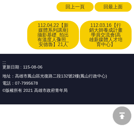
回上一頁
回最上面
112.04.22【新
112.03.16【行
媒體系列講座|
銷大師養成計畫
攝影基礎_拍出
學員交流會|高
有溫度人像照_
雄新媒體人才培
安德魯】21人
育中心】
:::
更新日期
115-08-06
地址：高雄市鳳山區光復路二段132號2樓(鳳山行政中心)
電話：07-7995678
©版權所有 2021 高雄市政府青年局