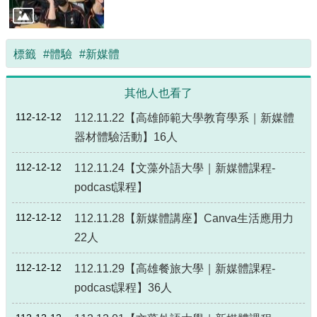
局
長
信
標籤
#體驗
#新媒體
箱
雙
其他人也看了
語
詞
112-12-12
112.11.22【高雄師範大學教育學系｜新媒體
彙
器材體驗活動】16人
Facebook
112-12-12
112.11.24【文藻外語大學｜新媒體課程-
Instagram
podcast課程】
Line
112-12-12
112.11.28【新媒體講座】Canva生活應用力
隱
22人
私
權
112-12-12
112.11.29【高雄餐旅大學｜新媒體課程-
及
podcast課程】36人
安
全