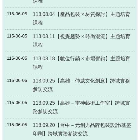
課程
局
長
115-06-05
113.08.04【產品包裝 × 材質探討】主題培育
信
課程
箱
115-06-05
113.08.11【視覺趨勢 × 時尚潮流】主題培育
雙
語
課程
詞
彙
115-06-05
113.08.18【數位行銷 × 市場營銷】主題培育
課程
Facebook
Instagram
115-06-05
113.09.25【高雄－仲威文化創意】跨域實務
參訪交流
Line
115-06-05
113.09.25【高雄－雷神藝術工作室】跨域實
隱
私
務參訪交流
權
及
115-06-05
113.09.20【台中－元創力品牌包裝設計/基盛
安
印刷】跨域實務參訪交流
全