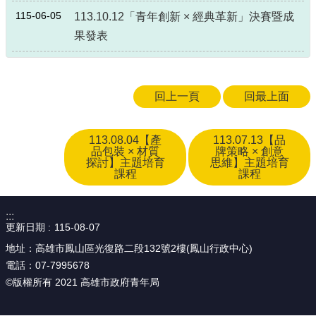
政
115-06-05
113.10.12「青年創新 × 經典革新」決賽暨成
策
果發表
政
府
網
站
回上一頁
回最上面
資
料
開
113.08.04【產
113.07.13【品
品包裝 × 材質
牌策略 × 創意
放
探討】主題培育
思維】主題培育
宣
課程
課程
告
:::
更新日期
115-08-07
地址：高雄市鳳山區光復路二段132號2樓(鳳山行政中心)
電話：07-7995678
©版權所有 2021 高雄市政府青年局