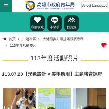
:::
跳到主要內容區塊
Select Language
進
階
搜
尋
我的收藏
小幫手
找資源
:::
首頁
主題專區
大港經典升級提案競賽專區
113年度活動照片
認
識
113年度活動照片
我
們
訊
113.07.20【形象設計 × 美學應用】主題培育課程
息
公
告
雄
青
資