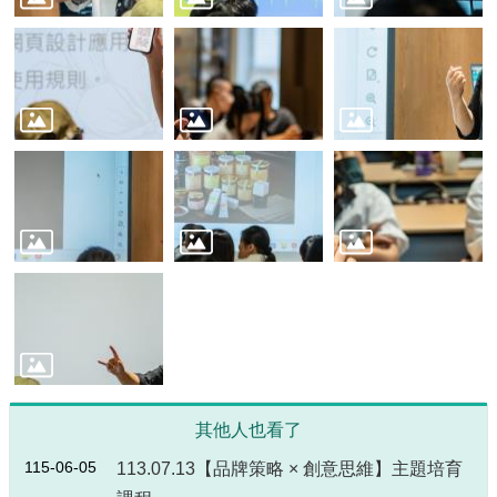
源
主
題
專
區
便
民
服
務
公
開
資
訊
網
站
其他人也看了
導
115-06-05
113.07.13【品牌策略 × 創意思維】主題培育
覽