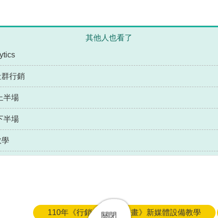
其他人也看了
ics
社群行銷
上半場
下半場
教學
110年《行銷大師養成計畫》新媒體設備教學
關閉