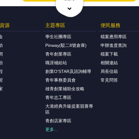
資源
主題專區
便民服務
金
學生社團專區
檔案應用專區
助
Pinway(駁二8號倉庫)
申辦進度查詢
間
青年創業專區
檔案下載
動
職涯補給站
相關連結
程
創業O'STAR及諮詢輔導
局長信箱
習
青年事務委員會
常見問答
家
雄青創業補助全攻略
青年志工專區
大港經典升級提案競賽專
區
青創店家專區
更多...