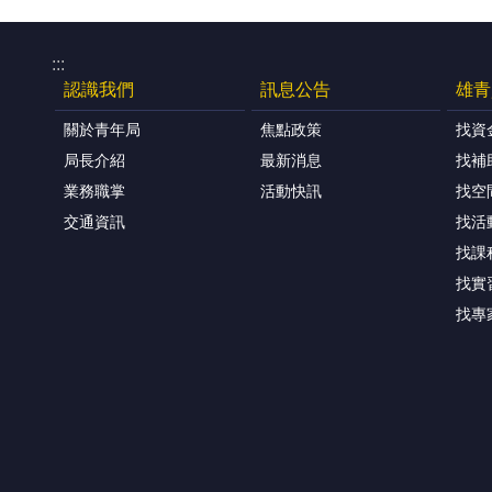
:::
認識我們
訊息公告
雄青
關於青年局
焦點政策
找資
局長介紹
最新消息
找補
業務職掌
活動快訊
找空
交通資訊
找活
找課
找實
找專