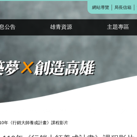
網站導覽
局長信箱
息公告
雄青資源
主題專區
110年《行銷大師養成計畫》課程影片