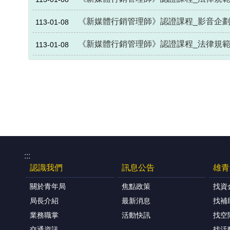
《新媒體行銷管理師》認證課程_影音企劃(
113-01-08
《新媒體行銷管理師》認證課程_法律規範(
113-01-08
:::
認識我們
訊息公告
雄青
關於青年局
焦點政策
找資
局長介紹
最新消息
找補
業務職掌
活動快訊
找空
交通資訊
找活