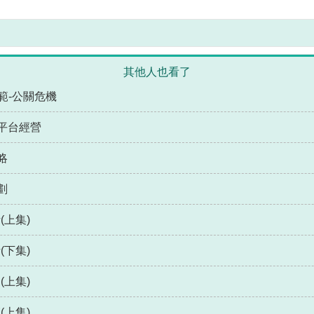
其他人也看了
範-公關危機
平台經營
略
劃
上集)
下集)
上集)
上集)