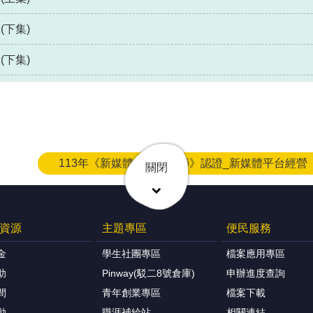
下集)
下集)
113年《新媒體行銷管理師》認證_新媒體平台經營
關閉
資源
主題專區
便民服務
金
學生社團專區
檔案應用專區
助
Pinway(駁二8號倉庫)
申辦進度查詢
間
青年創業專區
檔案下載
動
職涯補給站
相關連結