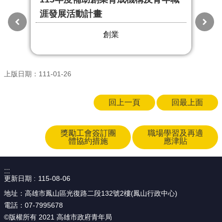
涯發展活動計畫
補
請
創業
上版日期：111-01-26
回上一頁
回最上面
獎勵工會簽訂團
職場學習及再適
體協約措施
應津貼
:::
更新日期
115-08-06
地址：高雄市鳳山區光復路二段132號2樓(鳳山行政中心)
電話：07-7995678
©版權所有 2021 高雄市政府青年局