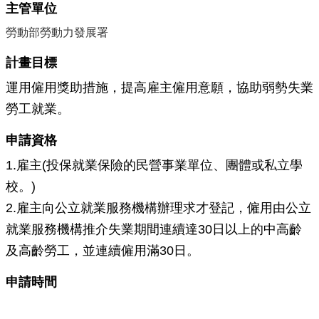
主管單位
源
勞動部勞動力發展署
主
題
計畫目標
專
區
運用僱用獎助措施，提高雇主僱用意願，協助弱勢失業
勞工就業。
便
民
申請資格
服
務
1.雇主(投保就業保險的民營事業單位、團體或私立學
公
校。)
開
2.雇主向公立就業服務機構辦理求才登記，僱用由公立
資
訊
就業服務機構推介失業期間連續達30日以上的中高齡
及高齡勞工，並連續僱用滿30日。
網
站
申請時間
導
覽