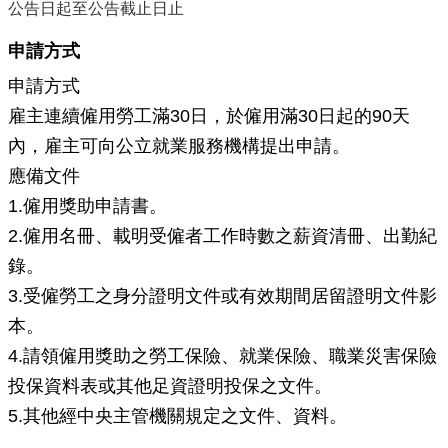
公告日起至公告截止日止
局
長
申請方式
信
箱
申請方式
雇主連續僱用勞工滿30日，於僱用滿30日起的90天
雙
語
內，雇主可向公立就業服務機構提出申請。
詞
應備文件
彙
1.僱用獎助申請書。
Facebook
2.僱用名冊、載明受僱者工作時數之薪資清冊、出勤紀
Instagram
錄。
Line
3.受僱勞工之身分證明文件或有效期間居留證明文件影
本。
隱
私
4.請領僱用獎助之勞工保險、就業保險、職業災害保險
權
投保資料表或其他足資證明投保之文件。
及
5.其他經中央主管機關規定之文件、資料。
安
全