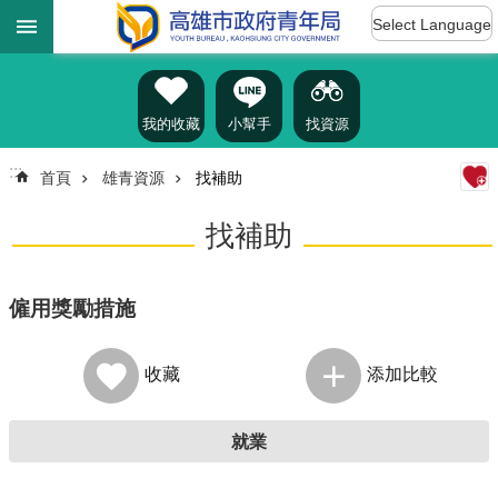
:::
跳到主要內容區塊
Select Language
進
階
搜
尋
我的收藏
小幫手
找資源
:::
首頁
雄青資源
找補助
認
找補助
識
我
們
僱用獎勵措施
訊
息
收藏
添加比較
公
告
就業
雄
青
資