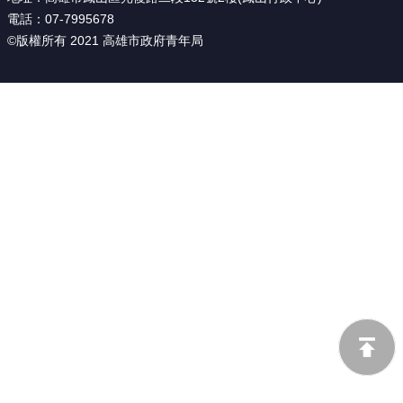
源
電話：07-7995678
©版權所有 2021 高雄市政府青年局
主
題
專
區
便
民
服
務
公
開
資
訊
網
站
導
覽