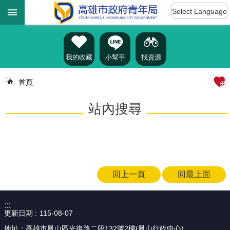
:::
跳到主要內容區塊
Select Language
進
階
搜
尋
我的收藏
小幫手
找資源
:::
首頁
認
站內搜尋
識
我
們
訊
息
回上一頁
回最上面
公
告
:::
雄
更新日期
115-08-07
青
資
地址：高雄市鳳山區光復路二段132號2樓(鳳山行政中心)