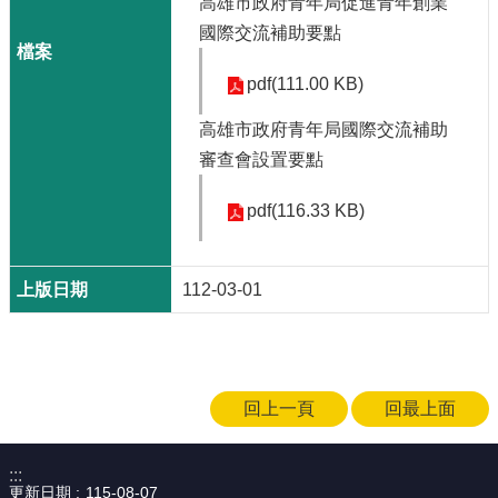
高雄市政府青年局促進青年創業
局
國際交流補助要點
長
信
pdf(111.00 KB)
箱
高雄市政府青年局國際交流補助
雙
語
審查會設置要點
詞
彙
pdf(116.33 KB)
Facebook
Instagram
112-03-01
Line
隱
私
回上一頁
回最上面
權
及
安
:::
全
更新日期
115-08-07