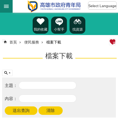
:::
跳到主要內容區塊
Select Language
進
階
搜
尋
我的收藏
小幫手
找資源
:::
首頁
便民服務
檔案下載
認
檔案下載
識
我
們
訊
息
公
告
雄
青
資