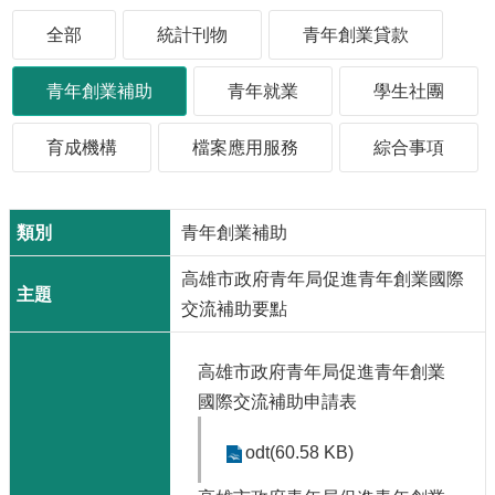
源
全部
統計刊物
青年創業貸款
主
題
青年創業補助
青年就業
學生社團
專
區
育成機構
檔案應用服務
綜合事項
便
民
服
青年創業補助
務
高雄市政府青年局促進青年創業國際
公
開
交流補助要點
資
訊
高雄市政府青年局促進青年創業
國際交流補助申請表
網
站
導
odt(60.58 KB)
覽