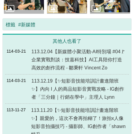
源
主
題
標籤
#新媒體
專
區
其他人也看了
便
114-03-21
113.12.04【新媒體小聚活動-AI特別場 #04🚩
民
服
企業實戰對談：技嘉科技】AI工具陪你打造
務
高效的創作流程 - 鄒秉軒 Vincent Zo
公
114-03-21
113.12.19【✨短影音技能培訓計畫進階班
開
✨】內向 I 人的商品短影音實戰攻略 - IG創作
資
訊
者「三分鐘｜行銷在學中」主理人 Lynn
網
113-11-27
113.11.20【✨短影音技能培訓計畫進階班
站
✨】親愛的，這次不會再拍糊了！旅拍x人像
導
短影音拍攝技巧 - 攝影師、IG創作者「shawn
覽