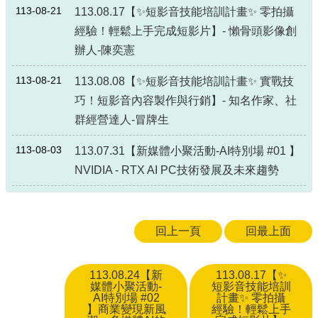
政
113-08-21
113.08.17【✨短影音技能培訓計畫✨ 零拍攝
策
經驗！輕鬆上手完成短影片】- 懶骨頭影像創
政
辦人-陳奕憲
府
網
113-08-21
113.08.08【✨短影音技能培訓計畫✨ 實戰技
站
巧！短影音內容製作與行銷】- 知名作家、社
資
群經營達人-冒牌生
料
開
113-08-03
113.07.31【新媒體小聚活動-AI特別場 #01 】
放
宣
NVIDIA - RTX AI PC技術發展及未來趨勢
告
回上一頁
回最上面
113.08.24【新
113.08.17【✨
媒體小聚活動-
短影音技能培訓
AI特別場 #02
計畫✨ 零拍攝
】商業變現新風
經驗！輕鬆上手