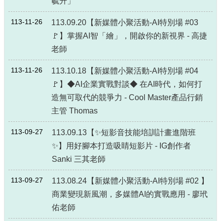
毓升」
局
長
113-11-26
113.09.20【新媒體小聚活動-AI特別場 #03
信
🚩】掌握AI智「繪」，開啟你的新視界 - 高捷
箱
老師
雙
語
113-11-26
113.10.18【新媒體小聚活動-AI特別場 #04
詞
🚩】◆AI企業實戰對談◆ 在AI時代，如何打
彙
造無可取代的競爭力 - Cool Master產品行銷
Facebook
主管 Thomas
Instagram
113-09-27
113.09.13【✨短影音技能培訓計畫進階班
Line
✨】用好腳本打造吸睛短影片 - IG創作者
Sanki 三其老師
隱
私
113-09-27
113.08.24【新媒體小聚活動-AI特別場 #02 】
權
商業變現新風潮，多媒體AI的實戰應用 - 廖玳
及
安
佑老師
全