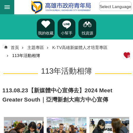
:::
跳到主要內容區塊
Select Language
進
階
搜
尋
我的收藏
小幫手
找資源
:::
首頁
主題專區
K-TV高雄新媒體人才培育專區
113年活動相簿
認
識
113年活動相簿
我
們
訊
113.08.23【新媒體中心宣傳去】2024 Meet
息
Greater South｜亞灣新創大南方中心宣傳
公
告
雄
青
資