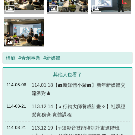
源
主
題
專
區
便
民
標籤
#青創事業
#新媒體
服
務
其他人也看了
公
開
114-05-06
114.01.18【👥新媒體小聚👥】新年新媒體交
資
流派對🎄
訊
114-03-21
113.12.14【🔸行銷大師養成計畫🔸】社群經
網
營實務班-實體課程
站
導
114-03-21
113.12.19【✨短影音技能培訓計畫進階班
覽