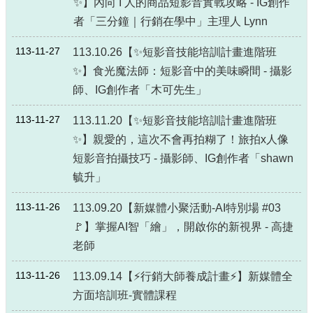
✨】內向 I 人的商品短影音實戰攻略 - IG創作
局
者「三分鐘｜行銷在學中」主理人 Lynn
長
信
113-11-27
113.10.26【✨短影音技能培訓計畫進階班
箱
✨】食光魔法師：短影音中的美味瞬間 - 攝影
雙
師、IG創作者「木可先生」
語
詞
113-11-27
113.11.20【✨短影音技能培訓計畫進階班
彙
✨】親愛的，這次不會再拍糊了！旅拍x人像
Facebook
短影音拍攝技巧 - 攝影師、IG創作者「shawn
Instagram
毓升」
Line
113-11-26
113.09.20【新媒體小聚活動-AI特別場 #03
🚩】掌握AI智「繪」，開啟你的新視界 - 高捷
隱
老師
私
權
及
113-11-26
113.09.14【⚡行銷大師養成計畫⚡】新媒體全
安
方面培訓班-實體課程
全