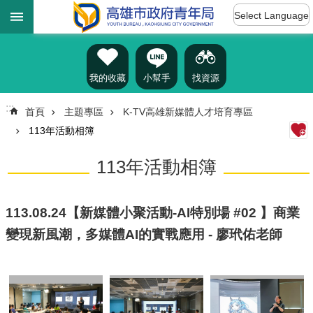
:::
跳到主要內容區塊
Select Language
進
階
搜
尋
我的收藏
小幫手
找資源
:::
首頁
主題專區
K-TV高雄新媒體人才培育專區
113年活動相簿
認
識
113年活動相簿
我
們
訊
113.08.24【新媒體小聚活動-AI特別場 #02 】商業
息
變現新風潮，多媒體AI的實戰應用 - 廖玳佑老師
公
告
雄
青
資