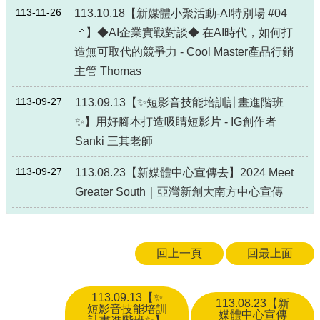
政
113-11-26
113.10.18【新媒體小聚活動-AI特別場 #04
策
🚩】◆AI企業實戰對談◆ 在AI時代，如何打
政
造無可取代的競爭力 - Cool Master產品行銷
府
主管 Thomas
網
站
113-09-27
113.09.13【✨短影音技能培訓計畫進階班
資
✨】用好腳本打造吸睛短影片 - IG創作者
料
開
Sanki 三其老師
放
宣
113-09-27
113.08.23【新媒體中心宣傳去】2024 Meet
告
Greater South｜亞灣新創大南方中心宣傳
回上一頁
回最上面
113.09.13【✨
113.08.23【新
短影音技能培訓
媒體中心宣傳