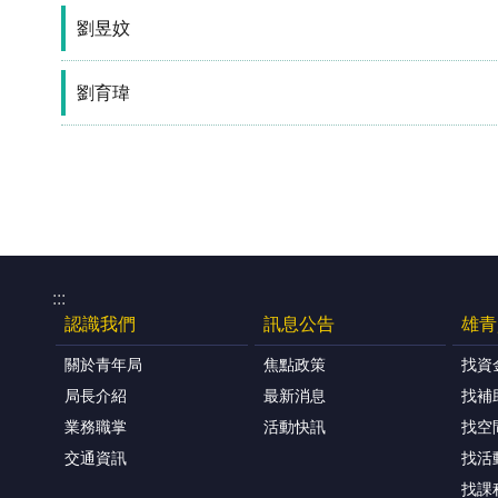
劉昱妏
劉育瑋
:::
認識我們
訊息公告
雄青
關於青年局
焦點政策
找資
局長介紹
最新消息
找補
業務職掌
活動快訊
找空
交通資訊
找活
找課