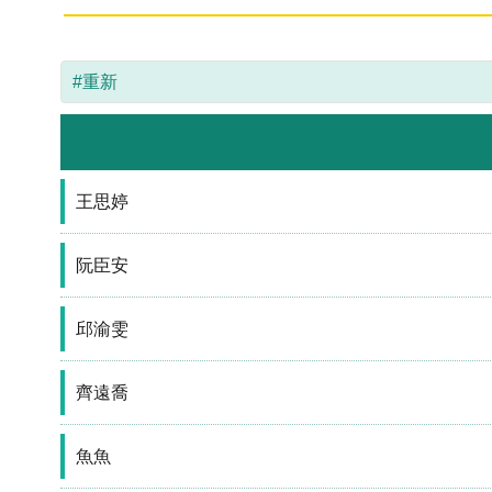
#重新
王思婷
阮臣安
邱渝雯
齊遠喬
魚魚