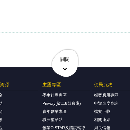
關閉
資源
主題專區
便民服務
金
學生社團專區
檔案應用專區
助
Pinway(駁二8號倉庫)
申辦進度查詢
間
青年創業專區
檔案下載
動
職涯補給站
相關連結
程
創業O'STAR及諮詢輔導
局長信箱