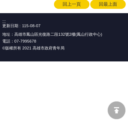
回上一頁
回最上面
源
主
:::
題
更新日期
115-08-07
專
區
地址：高雄市鳳山區光復路二段132號2樓(鳳山行政中心)
電話：07-7995678
便
©版權所有 2021 高雄市政府青年局
民
服
務
公
開
資
訊
網
站
導
覽