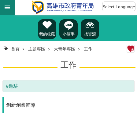
:::
跳到主要內容區塊
Select Language
進
階
搜
尋
我的收藏
小幫手
找資源
:::
首頁
主題專區
大青年專區
工作
認
工作
識
我
們
#進駐
訊
息
公
創新創業輔導
告
雄
青
資