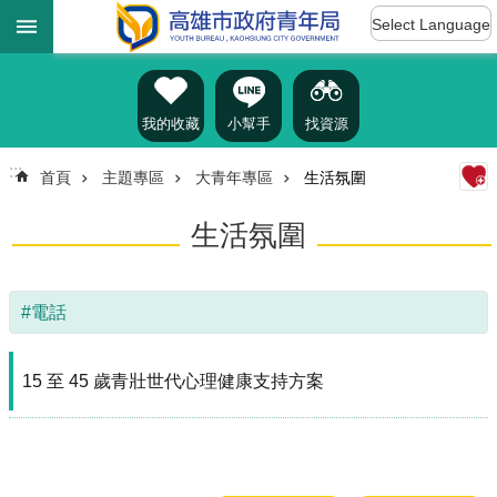
:::
跳到主要內容區塊
Select Language
進
階
搜
尋
我的收藏
小幫手
找資源
:::
首頁
主題專區
大青年專區
生活氛圍
認
生活氛圍
識
我
們
#電話
訊
息
公
15 至 45 歲青壯世代心理健康支持方案
告
雄
青
資