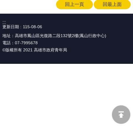
回上一頁
回最上面
源
主
:::
題
更新日期
115-08-06
專
區
地址：高雄市鳳山區光復路二段132號2樓(鳳山行政中心)
電話：07-7995678
便
©版權所有 2021 高雄市政府青年局
民
服
務
公
開
資
訊
網
站
導
覽