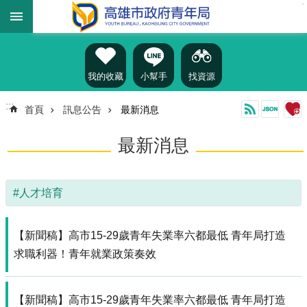
:::
跳到主要內容區塊
進
階
搜
尋
我的收藏
小幫手
找資源
:::
首頁
訊息公告
最新消息
認
最新消息
識
我
們
#人才培育
訊
息
公
【新聞稿】高市15-29歲青年失業率六都最低 青年局打造
告
求職利器！青年就業政策奏效
雄
青
【新聞稿】高市15-29歲青年失業率六都最低 青年局打造
資