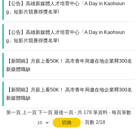
【公告】高雄新媒體人才培育中心「A Day in Kaohsiun
局
長
g」短影片競賽得獎名單!
信
箱
【公告】高雄新媒體人才培育中心「A Day in Kaohsiun
雙
g」短影片競賽得獎名單!
語
詞
彙
【新聞稿】月薪上看50K！ 高市青年局邀在地企業釋300名
Facebook
新媒體職缺
Instagram
Line
【新聞稿】月薪上看50K！ 高市青年局邀在地企業釋300名
新媒體職缺
隱
私
第一頁
上一頁
下一頁
最後一頁
- 共
178
筆資料 -
每頁筆數
權
及
- 頁數
2/18
安
全