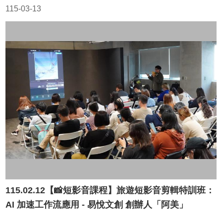
115-03-13
局
長
信
箱
雙
語
詞
彙
Facebook
Instagram
Line
隱
私
權
115.02.12【📸短影音課程】旅遊短影音剪輯特訓班：
及
AI 加速工作流應用 - 易悅文創 創辦人「阿美」
安
全