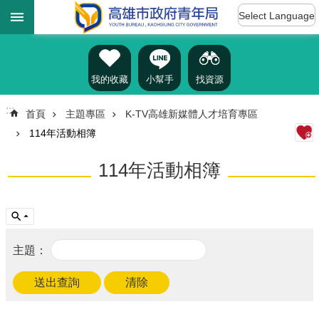
:::
跳到主要內容區塊
Select Language
進
階
搜
尋
我的收藏
小幫手
找資源
:::
首頁
主題專區
K-TV高雄新媒體人才培育專區
114年活動相簿
認
識
114年活動相簿
我
們
訊
息
公
告
雄
青
資