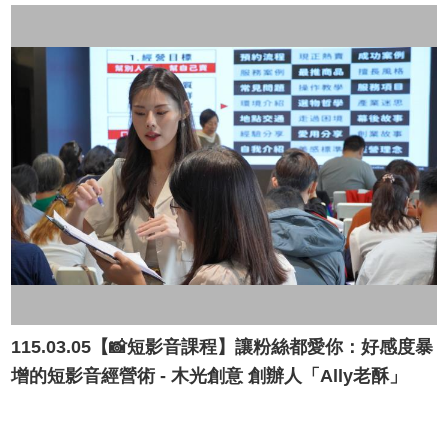
源
主
題
專
區
便
民
服
務
公
開
資
訊
115.03.05【📸短影音課程】讓粉絲都愛你 ：好感度暴
網
增的短影音經營術 - 木光創意 創辦人「Ally老酥」
站
導
覽