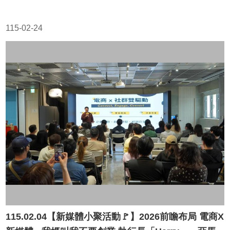
政
策
115-02-24
政
府
網
站
資
料
開
放
宣
告
115.02.04【新媒體小聚活動🚩】2026前瞻布局 電商X