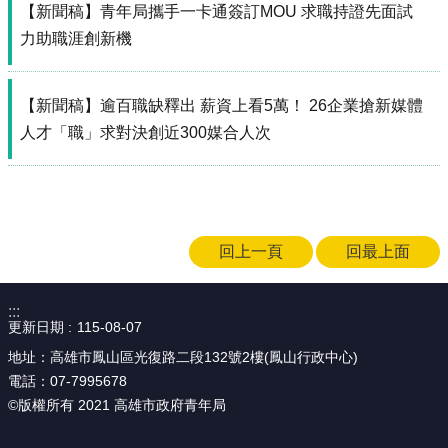
【新聞稿】青年局攜手一卡通簽訂MOU 求職持證先面試
局
長
力助職涯創新機
信
箱
【新聞稿】逾百職缺釋出 薪資上看5萬！ 26企業搶新媒體
雙
人才「職」求對決創近300媒合人次
語
詞
彙
Facebook
回上一頁
回最上面
Instagram
Line
:::
更新日期
115-08-07
隱
私
地址：高雄市鳳山區光復路二段132號2樓(鳳山行政中心)
權
電話：07-7995678
及
©版權所有 2021 高雄市政府青年局
安
全