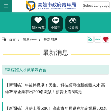
:::
跳到主要內容區塊
Select Language
進
階
搜
尋
我的收藏
小幫手
找資源
:::
首頁
訊息公告
最新消息
認
最新消息
識
我
們
#新媒體人才就業媒合會
訊
息
公
【新聞稿】年後轉職潮！民生、科技業齊搶新媒體人才 高
告
雄35家企業釋出200名職缺！薪資上看5萬元
雄
青
【新聞稿】月薪上看50K！ 高市青年局邀在地企業釋300名
資