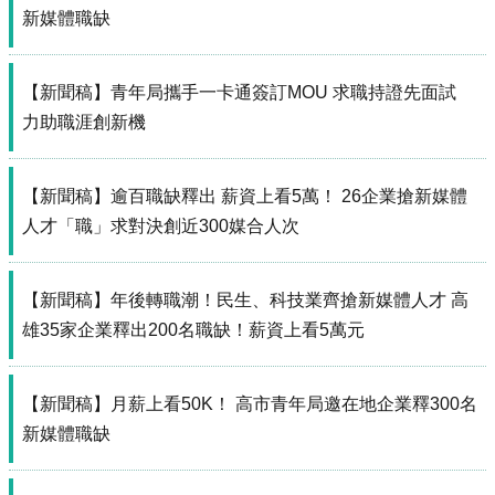
源
新媒體職缺
主
題
【新聞稿】青年局攜手一卡通簽訂MOU 求職持證先面試
專
力助職涯創新機
區
便
民
【新聞稿】逾百職缺釋出 薪資上看5萬！ 26企業搶新媒體
服
人才「職」求對決創近300媒合人次
務
公
【新聞稿】年後轉職潮！民生、科技業齊搶新媒體人才 高
開
資
雄35家企業釋出200名職缺！薪資上看5萬元
訊
網
【新聞稿】月薪上看50K！ 高市青年局邀在地企業釋300名
站
新媒體職缺
導
覽