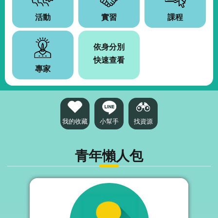
源
活動
實習
課程
主
題
依身分別
專
區
快速查看
專家
便
民
服
務
我的收藏
小幫手
找資源
公
開
資
青年懶人包
訊
網
站
導
覽