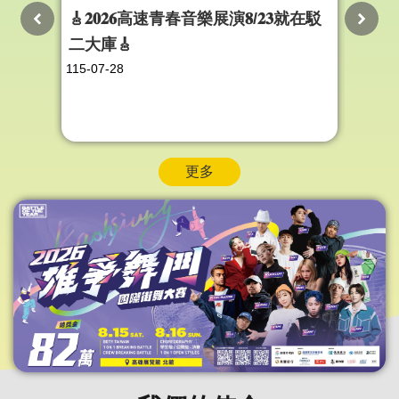
🎸𝟐𝟎𝟐𝟔高速青春音樂展演𝟖/𝟐𝟑就在駁
✸ 2
二大庫🎸
合暑假
115-07-28
115-07
更多