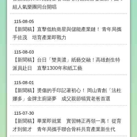
政
組人氣樂團同台開唱
策
政
115-08-05
府
【新聞稿】直擊低軌衛星與儲能產業鏈！ 青年局攜
網
手佐茂 培育產業即戰力
站
資
115-08-03
料
開
【新聞稿】台日「雙美濃」紙藝交融！高雄創生特
放
派員赴日 直擊1300年和紙工藝
宣
告
115-08-01
【新聞稿】燙傷的手印記著初心！ 岡山青創「法杜
娜多」金牌主廚築夢 成父親節犒賞老爸首選
115-07-30
【新聞稿】畢業即就業 實習轉正再領一萬！ 從育
才到留才 青年局攜手聯合骨科共育產業新生代