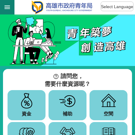
:::
跳到主要內容區塊
Select Language
:::
進
階
搜
尋
認
識
我
請問您，
們
需要什麼資源呢？
訊
息
公
告
資金
補助
空間
雄
青
資