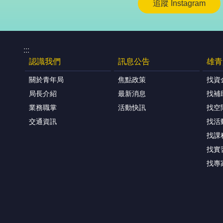
追蹤 Instagram
:::
認識我們
訊息公告
雄青
關於青年局
焦點政策
找資
局長介紹
最新消息
找補
業務職掌
活動快訊
找空
交通資訊
找活
找課
找實
找專