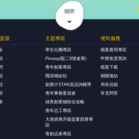
關閉
資源
主題專區
便民服務
金
學生社團專區
檔案應用專區
助
Pinway(駁二8號倉庫)
申辦進度查詢
間
青年創業專區
檔案下載
動
職涯補給站
相關連結
程
創業O'STAR及諮詢輔導
局長信箱
習
青年事務委員會
常見問答
家
雄青創業補助全攻略
青年志工專區
大港經典升級提案競賽專
區
青創店家專區