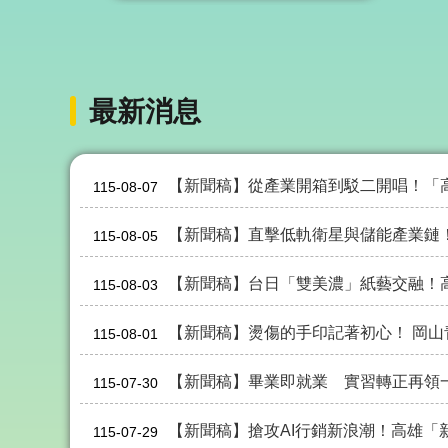
力，訂定高雄市政府青年局補助創
業育成機構及青年職涯發展作業要
點。 補助本市辦理創新創業育成業
務的機構或團體，整合政府與民間
最新消息
資源，發揮加乘效果，提升本市創
業資源能量，培育本市青年創業人
才。
【新聞稿】從產業開箱到駁二開唱！「高速青春」音樂展演8/23免費登場 2
115-08-07
【新聞稿】直擊低軌衛星與儲能產業鏈！ 青年
115-08-05
【新聞稿】台日「雙美濃」紙藝交融！高雄創生特派員
115-08-03
【新聞稿】燙傷的手印記著初心！ 岡山青創「法杜娜多」金
115-08-01
【新聞稿】畢業即就業 實習轉正再領一萬！ 從育才到留才 
115-07-30
【新聞稿】搶攻AI行銷新浪潮！高雄「新媒體行銷管理師」認證即日起開 放報名 串
115-07-29