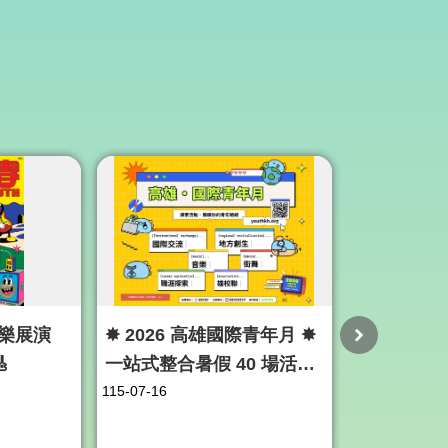
春音樂展演
✸ 2026 高雄國際青年月 ✸
青年國際論
🎸
一站式整合暑假 40 場活
Youtub
115-07-16
115-06-30
動！