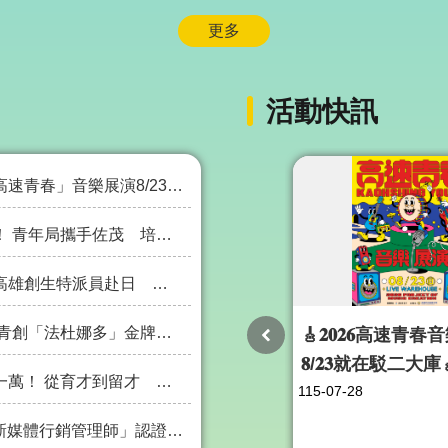
更多
活動快訊
組培育樂團首發全新單曲 3組人氣樂團同台開唱
局攜手佐茂 培育產業即戰力
赴日 直擊1300年和紙工藝
牌主廚築夢 成父親節犒賞老爸首選
🎸𝟐𝟎𝟐𝟔高速青
𝟖/𝟐𝟑就在駁二大庫
青年局攜手聯合骨科共育產業新生代
115-07-28
聯45家產學機構強強聯手 9/15前卡位早鳥優惠