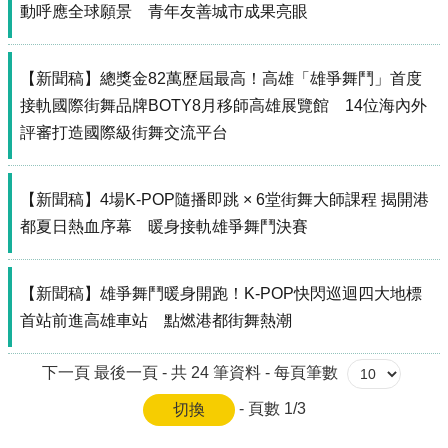
動呼應全球願景 青年友善城市成果亮眼
局
長
信
【新聞稿】總獎金82萬歷屆最高！高雄「雄爭舞鬥」首度
箱
接軌國際街舞品牌BOTY8月移師高雄展覽館 14位海內外
雙
評審打造國際級街舞交流平台
語
詞
彙
【新聞稿】4場K-POP隨播即跳 × 6堂街舞大師課程 揭開港
Facebook
都夏日熱血序幕 暖身接軌雄爭舞鬥決賽
Instagram
Line
【新聞稿】雄爭舞鬥暖身開跑！K-POP快閃巡迴四大地標
首站前進高雄車站 點燃港都街舞熱潮
隱
私
下一頁
最後一頁
- 共
24
筆資料 -
每頁筆數
權
及
- 頁數
1/3
安
全