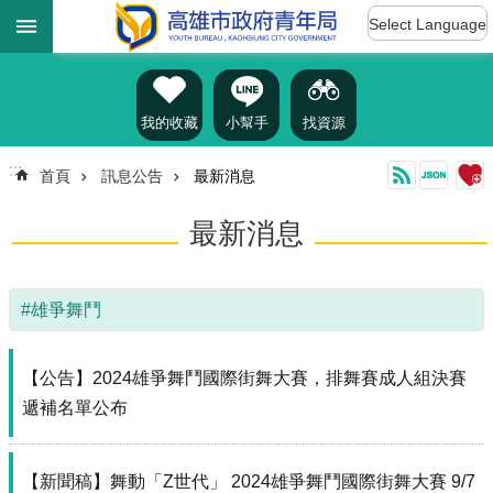
:::
跳到主要內容區塊
Select Language
進
階
搜
尋
我的收藏
小幫手
找資源
:::
首頁
訊息公告
最新消息
認
最新消息
識
我
們
#雄爭舞鬥
訊
息
公
【公告】2024雄爭舞鬥國際街舞大賽，排舞賽成人組決賽
告
遞補名單公布
雄
青
【新聞稿】舞動「Z世代」 2024雄爭舞鬥國際街舞大賽 9/7
資