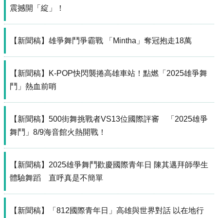
源
震撼開「綻」！
主
題
【新聞稿】雄爭舞鬥爭霸戰 「Mintha」奪冠抱走18萬
專
區
【新聞稿】K-POP快閃襲捲高雄車站！點燃「2025雄爭舞
便
民
鬥」熱血前哨
服
務
【新聞稿】500街舞挑戰者VS13位國際評審 「2025雄爭
公
舞鬥」8/9海音館火熱開戰！
開
資
訊
【新聞稿】2025雄爭舞鬥歡慶國際青年日 陳其邁拜師學生
網
體驗舞蹈 直呼真是不簡單
站
導
覽
【新聞稿】「812國際青年日」高雄與世界對話 以在地行